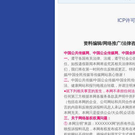
ICP许可
资料编辑/网络推广/法律
千年窑火 生生不息
中国公共传媒网、中国公众传媒网、中国全
一、
遵守各国有关法律、法规，遵守社会公
任。如投递假新闻本网将追究其相关法律和
们，我们将在第一时间作出反映或更正。特
媒/中国全民传媒等传媒网站衷心致谢！
二、
中国公共传媒/中国公众传媒/中国全民
法、健康网站和报刊电视台转载，并请注明
●就下列相关事宜的发生，本网不承担任何法
任何第三方根据本网各服务条款及声明中所
（包括在本网的企业、公司网站和共同合作
言的内容和反映投诉报料讯息人承认本网所
本网无关。本网只是提供公众/大众/民众话
三、关于网络版权权属问题：
①
本网注明“来源：XXXXXXX网”的所有
揭开“小金库”的免责幌子
映投诉报料讯息，本网有权发布或不发布在
权的网站不得转载、摘编或利用其它方式使用