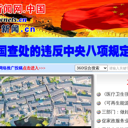
>
网络推广投稿
点击进入>>>
《医疗卫生
《可再生能源
三部门：做好
促家政服务业