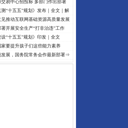
源交易中心招投标 多部门作出部署
测“十五五”规划》发布｜全文｜解
意见推动互联网基础资源高质量发展
署开展安全生产“打非治违”工作
设“十五五”规划》印发｜全文
国家要提升孩子们这些能力素养
牢记初心使命 奋进复兴征程丨“转折之城”激荡..
·[视频]
牢记初心使命 奋进复兴征程丨红船
能发展，国务院常务会作最新部署⇒
私家车群死群伤事故多发..
守，一别两宽：这场老年..
条伤亲情 巡回调解促和..
保费，离婚时为何要分走一..
誉，不得录用为公务员
目出狱后办书院暴力管教..