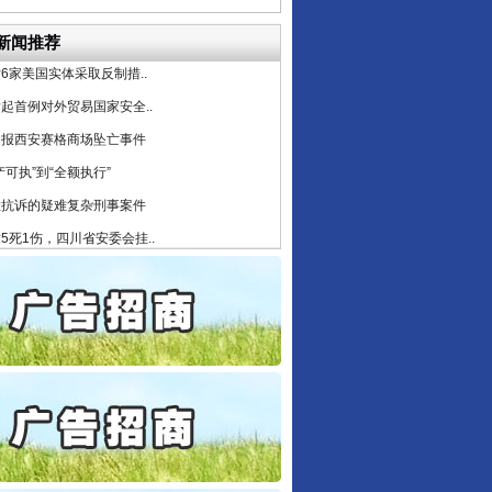
公安厅征集新型黑恶违法..
新闻推荐
6家美国实体采取反制措..
起首例对外贸易国家安全..
通报西安赛格商场坠亡事件
产可执”到“全额执行”
检抗诉的疑难复杂刑事案件
5死1伤，四川省安委会挂..
私家车群死群伤事故多发..
守，一别两宽：这场老年..
条伤亲情 巡回调解促和..
保费，离婚时为何要分走一..
誉，不得录用为公务员
目出狱后办书院暴力管教..
公安厅征集新型黑恶违法..
6家美国实体采取反制措..