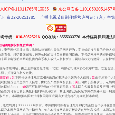
京ICP备11011765号1至35
京公网安备 11010502051457
证: 京B2-20251785
广播电视节目制作经营许可证:（京）字第3
咨询专线：
010-89525216
QQ在线：3555333776 本传媒网律师团
一批国家标准开始实施
民传媒网版权和免责声明：
德，遵守网络职业道德，承担法律范围内因你的网络行为，直接或间接引起的给他人或
经济责任。维护各国宪法，保障公民的言论自由和新闻自由。本传媒网站中的部份信息
请来函来电说明本网站提供内容系本人或法人版权所有，网站有权先行撤除，以保护版
传媒等传媒网站，由众全影视文化传媒（北京）有限公司独家协办发布广告。欢迎合法
来源，并可添加相应链接。
律责任：⑴
本网根据法律规定或相关政府的要求提供您的个人信息；
⑵
由于您将个人
列明的情况使用您的个人信息，由此所产生的纠纷责任；
⑷
任何由于黑客攻击、电脑病
者的网站在内）；
⑸
因不可抗拒导致的任何事态后果；
⑹
本网在各服务条款及声明中列
有条款方可留言和反映投诉报料等讯息投稿，其证明你已经阅读本网条款并承担一切因
语权平台。本网根据各国新法律和国际互联网有关规定将不定期更新本声明。
作品，版权均属于XXXXXXX网所有。本传媒网站拥有管理笔名和代表某些合作伙伴在
以产业富民促振兴
本网及本网所属网站的一切权力。你在本传媒网站留言板发表的评论和投稿，本网站有
本网上述作品。已经本网授权使用作品的单位或网站，应在授权范围内使用，并注明“来