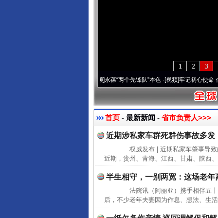
1
2
3
周年 深刻改变雪域高原..
·[视频]
永葆“两个先锋队”本色
·[视频]
牢记初心使命 奋进复兴
首页
- 最新新闻 -
省市负责人>>>
近期涉私家车群死群伤事故多发
权威发布 | 近期私家车肇事导
近期，贵州、青海、江西、甘肃、陕西、
半生相守，一别两宽：这场老年
法院讯（阿丽亚）携手相伴五十余
后，不少老年夫妻因为作息、想法、生活