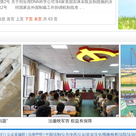
第2号 关于对应用DNA科学公司等6家美国实体采取反制措施的决
中国发
第2号 经国家反外国制裁工作协调机制批准，..
官方
条信息
首页
上页
下页
末页
共 63 页
从“无
实
一纸欠条伤亲情 巡回调解促和解..
最高
事故致
题”
法徽映军营 权益有保障
我们
|
公众采编部
|
法律声明
| 中国/法制/公共/全民/公众/农业/文化/视频/检察/法院/法治