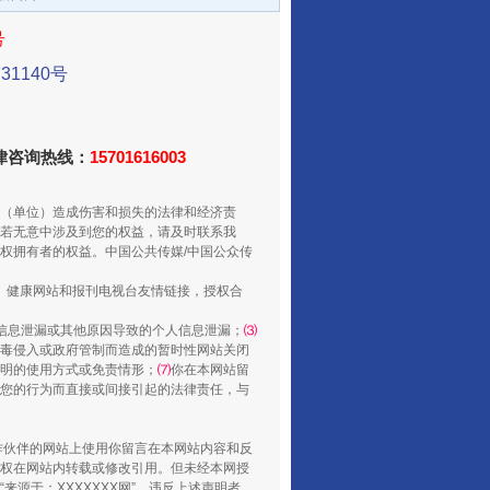
号
1140号
法律咨询热线：
15701616003
从数据变化看反腐深化
（单位）造成伤害和损失的法律和经济责
若无意中涉及到您的权益，请及时联系我
权拥有者的权益。中国公共传媒/中国公众传
、健康网站和报刊电视台友情链接，授权合
信息泄漏或其他原因导致的个人信息泄漏；
⑶
毒侵入或政府管制而造成的暂时性网站关闭
明的使用方式或免责情形；
⑺
你在本网站留
您的行为而直接或间接引起的法律责任，与
合作伙伴的网站上使用你留言在本网站内容和反
酒驾未被当场查获能处罚吗
权在网站内转载或修改引用。但未经本网授
源于：XXXXXXX网”。违反上述声明者，