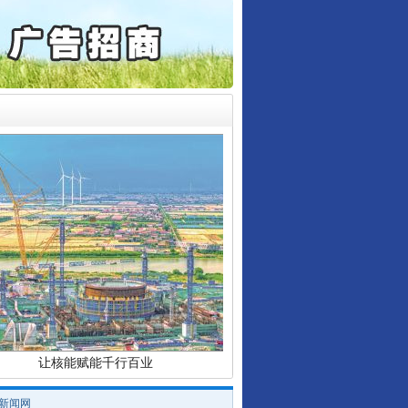
起首例对外贸易国家安全..
通报西安赛格商场坠亡事件
产可执”到“全额执行”
行业协会接连发公告
检抗诉的疑难复杂刑事案件
5死1伤，四川省安委会挂..
让核能赋能千行百业
/新闻网