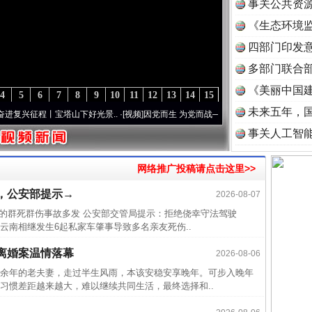
事关公共资
《生态环境监
读
四部门印发
多部门联合部
《美丽中国建
4
5
6
7
8
9
10
11
12
13
14
15
未来五年，
征程丨宝塔山下好光景..
·[视频]
因党而生 为党而战——百年“纪”事⑧加强纪律..
·[视频]
事关人工智
网络推广投稿请点击这里>>
近期涉
，公安部提示→
2026-08-07
致的群死群伤事故多发 公安部交管局提示：拒绝侥幸守法驾驶
半生相
云南相继发生6起私家车肇事导致多名亲友死伤..
一纸欠
离婚案温情落幕
2026-08-06
26万
年的老夫妻，走过半生风雨，本该安稳安享晚年。可步入晚年
杨天
习惯差距越来越大，难以继续共同生活，最终选择和..
传销头