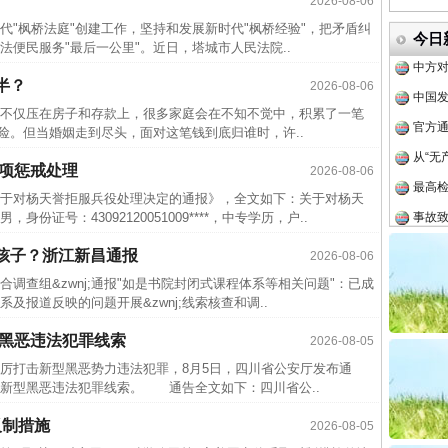
2026-08-06
四川省
枫桥法庭"创建工作，坚持和发展新时代"枫桥经验"，把矛盾纠
今日
中方对
便民服务"最后一公里"。近日，塔城市人民法院..
中国发
半？
2026-08-06
官方
仅压在房子和存款上，很多家庭会在不知不觉中，积累了一笔
从“无
险。但当婚姻走到尽头，面对这笔钱到底归谁时，许..
最高
五项惩戒处理
2026-08-06
事故致
对杨天誉拒服兵役处理决定的通报》，全文如下：关于对杨天
号：43092120051009****，中专学历，户..
近期涉
半生相
孩子？浙江新昌通报
2026-08-06
一纸欠
县联合调查组&zwnj;通报"如是书院封闭式课程体系等相关问题"：已成
报道反映的问题开展&zwnj;线索核查和调..
26万
杨天
型黑恶违法犯罪线索
2026-08-05
打击新型黑恶势力违法犯罪，8月5日，四川省公安厅发布通
传销头
新型黑恶违法犯罪线索。 通告全文如下：四川省公..
四川省
反制措施
2026-08-05
中方对