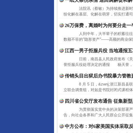
一纸欠条伤亲情 巡回调解促和解
法院讯（蔡敏）为持续推进新时代"
纷化解在基层、化解在萌芽，切实打通司法
26万保费，离婚时为何要分走一
人到中年，大半辈子的积蓄往往不
数额不菲的"隐形资产"——高额的商业保
江西一男子拒服兵役 当地通报
日前，南昌县人民政府发布《关于
誉拒服兵役处理决定的通报 杨天誉，男，身份证
传销头目出狱后办书院暴力管教
8 月 5 日，&zwnj;浙江新昌
立联合调查组，对如是书院封闭式课程体系及
四川省公安厅发布通告 征集新
为贯彻落实党中央的决策部署严厉
告，向社会各界和广大人民群众公开征集
中方公布：对6家美国实体采取