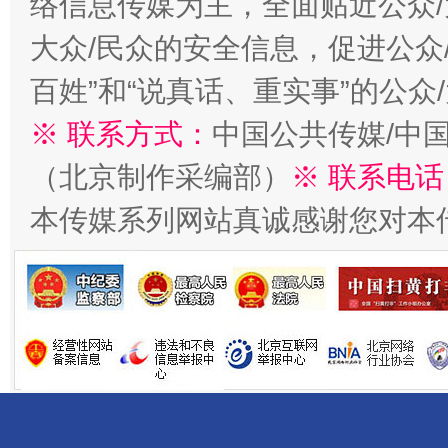
络信息传媒为主，全面贴近公众/
大众/民众的安全信息，促进公众
百姓”和“说真话、重实事”的公众
千年窑火 生生不息
一
※ 联系方式：
中国公共传媒/中
（北京制作采编部）
※ 联系电话
本传媒系列网站真诚感谢您对本
揭开“小金库”的免责幌子