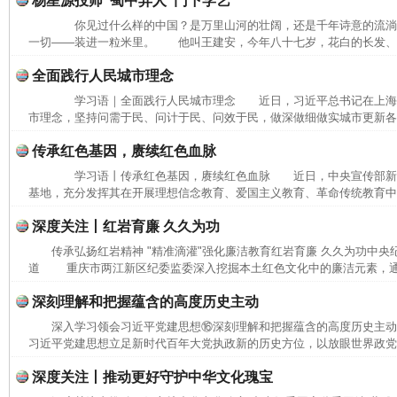
杨星源投师“蜀中异人”门下学艺
你见过什么样的中国？是万里山河的壮阔，还是千年诗意的流
一切——装进一粒米里。 他叫王建安，今年八十七岁，花白的长发、长
全面践行人民城市理念
学习语｜全面践行人民城市理念 近日，习近平总书记在上海
市理念，坚持问需于民、问计于民、问效于民，做深做细做实城市更新各项
传承红色基因，赓续红色血脉
学习语丨传承红色基因，赓续红色血脉 近日，中央宣传部新
基地，充分发挥其在开展理想信念教育、爱国主义教育、革命传统教育中的
深度关注丨红岩育廉 久久为功
传承弘扬红岩精神 "精准滴灌"强化廉洁教育红岩育廉 久久为功中央
道 重庆市两江新区纪委监委深入挖掘本土红色文化中的廉洁元素，通过
深刻理解和把握蕴含的高度历史主动
深入学习领会习近平党建思想⑯深刻理解和把握蕴含的高度历史主
习近平党建思想立足新时代百年大党执政新的历史方位，以放眼世界政党兴
深度关注丨推动更好守护中华文化瑰宝