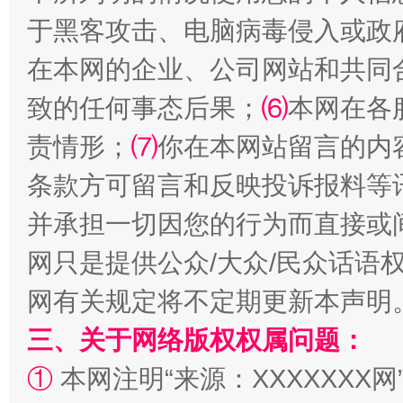
于黑客攻击、电脑病毒侵入或政
全民健身五年计划来了！等你上场
在本网的企业、公司网站和共同
致的任何事态后果；
⑹
本网在各
责情形；
⑺
你在本网站留言的内
条款方可留言和反映投诉报料等
并承担一切因您的行为而直接或
网只是提供公众/大众/民众话语
阿坝州三大球赛在茂县开幕
规模最
网有关规定将不定期更新本声明
三、关于网络版权权属问题：
①
本网注明“来源：XXXXXXX网