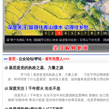
1
2
3
4
5
6
7
8
9
10
“两个先锋队”本色
·[视频]
牢记初心使命 奋进复兴征程丨宝塔山下好光景..
·[视频]
因党而
首页
- 公众论坛/评论 -
省市负责人>>>
基层是党的执政之基、力量之源
学习语丨基层是党的执政之基、力量之源 习近平同志围绕基
述，科学回答了什么是基层、如何深入基层、如何服务基层等重大理论和实
深度关注丨千年窑火 生生不息
深度关注丨千年窑火 生生不息中央纪委国家监委网站 柴雅欣 自江
德镇"丝路传奇·青花大瓷盘"是目前中国最大的青花瓷盘，也是景德镇的文