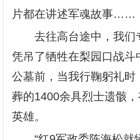
片都在讲述军魂故事……
去往高台途中，我们专
凭吊了牺牲在梨园口战斗
公墓前，当我行鞠躬礼时
葬的1400余具烈士遗骸
英雄。
“红9军政委陈海松就