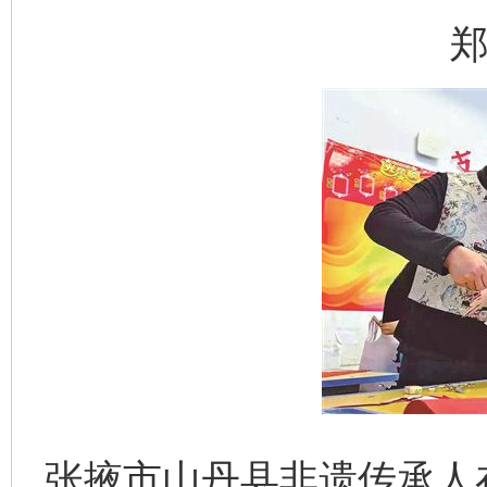
郑
张掖市山丹县非遗传承人