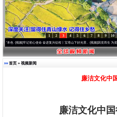
1
2
3
4
5
6
7
8
9
10
[视频]
牢记初心使命 奋进复兴征程丨宝塔山下好光景..
·[视频]
因党而生 为党而战——百年
首页
»
视频新闻
廉洁文化中
廉洁文化中国