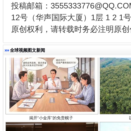
投稿邮箱：3555333776@QQ
千年窑火 生生不息
一
12号（华声国际大厦）1层 1 2
原创权利，请转载时务必注明原创作
全球视频图文新闻
揭开“小金库”的免责幌子