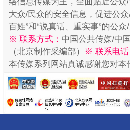
络信息传媒为主，全面贴近公众/
大众/民众的安全信息，促进公众
百姓”和“说真话、重实事”的公众
千年窑火 生生不息
一
※ 联系方式：
中国公共传媒/中
（北京制作采编部）
※ 联系电话
本传媒系列网站真诚感谢您对本
揭开“小金库”的免责幌子