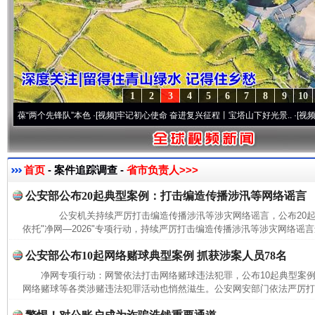
1
2
3
4
5
6
7
8
9
10
两个先锋队”本色
·[视频]
牢记初心使命 奋进复兴征程丨宝塔山下好光景..
·[视频]
因党而生
首页
- 案件追踪调查 -
省市负责人>>>
公安部公布20起典型案例：打击编造传播涉汛等网络谣言
公安机关持续严厉打击编造传播涉汛等涉灾网络谣言，公布20
依托"净网—2026"专项行动，持续严厉打击编造传播涉汛等涉灾网络谣言
公安部公布10起网络赌球典型案例 抓获涉案人员78名
净网专项行动：网警依法打击网络赌球违法犯罪，公布10起典型
网络赌球等各类涉赌违法犯罪活动也悄然滋生。公安网安部门依法严厉打击