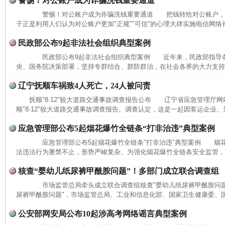
警惕！对公账户成为诈骗洗钱重要通道
警惕！对公账户成为诈骗洗钱重要通道 把钱转给对公账户，
子正是利用人们认为对公账户更加"正规""可信"的心理大肆实施电信网络
民政部公布9起非法社会组织典型案例
民政部公布9起非法社会组织典型案例 近年来，民政部指导各
央、国务院决策部署，坚持专群结合、群防群治，在社会各界的大力支持下
辽宁抚顺车祸致4人死亡，24人被问责
抚顺"8·12"较大道路交通事故调查报告公布 辽宁省应急管理厅网
顺"8·12"较大道路交通事故调查报告。调查认定，这是一起因客运企业、
应急管理部公布5起烟花爆竹全链条“打非治违”典型案例
应急管理部公布5起烟花爆竹全链条"打非治违"典型案例 烟花
法违法行为屡禁不止，形势严峻复杂。为强化烟花爆竹全链条安全监管，进
核查“婴幼儿纸尿裤甲酰胺问题”！多部门成立联合调查组
市场监管总局牵头成立联合调查组核查"婴幼儿纸尿裤甲酰胺问题
尿裤甲酰胺问题"，市场监管总局、工业和信息化部、国家卫生健康委、国
公安部网安局公布10起涉高考网络谣言典型案例