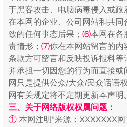
全民健身五年计划来了！等你上场
于黑客攻击、电脑病毒侵入或政
在本网的企业、公司网站和共同
致的任何事态后果；
⑹
本网在各
责情形；
⑺
你在本网站留言的内
条款方可留言和反映投诉报料等
并承担一切因您的行为而直接或
网只是提供公众/大众/民众话语
阿坝州三大球赛在茂县开幕
规模最
网有关规定将不定期更新本声明
三、关于网络版权权属问题：
①
本网注明“来源：XXXXXXX网