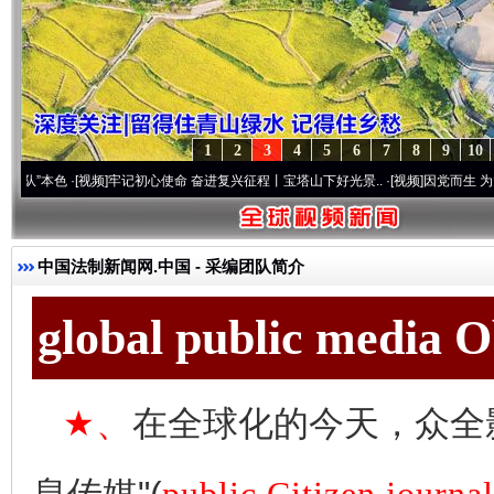
1
2
3
4
5
6
7
8
9
10
色
·[视频]
牢记初心使命 奋进复兴征程丨宝塔山下好光景..
·[视频]
因党而生 为党而战——
中国法制新闻网.中国
-
采编团队简介
global public media 
★、
在全球化的今天，众全