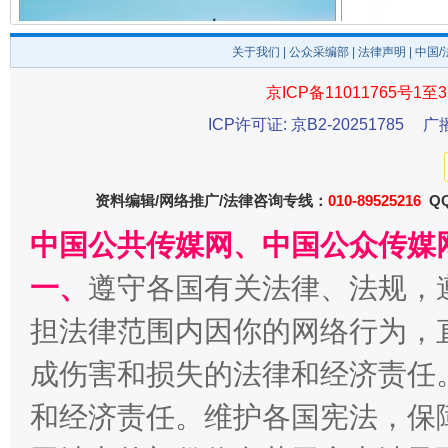
关于我们
|
公众采编部
|
法律声明
| 中国
京ICP备11011765号1至3
ICP许可证: 京B2-20251785
广
千年窑火 生生不息
一
资料编辑/网络推广/法律咨询专线：
010-89525216
QQ
中国公共传媒网、中国公众传媒
一、
遵守各国有关法律、法规，
担法律范围内因你的网络行为，
成伤害和损失的法律和经济责任
揭开“小金库”的免责幌子
和经济责任。维护各国宪法，保