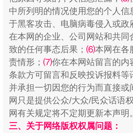
全民健身五年计划来了！等你上场
中所列明的情况使用您的个人信
于黑客攻击、电脑病毒侵入或政
在本网的企业、公司网站和共同
致的任何事态后果；
⑹
本网在各
责情形；
⑺
你在本网站留言的内
条款方可留言和反映投诉报料等
并承担一切因您的行为而直接或
阿坝州三大球赛在茂县开幕
规模最
网只是提供公众/大众/民众话语
网有关规定将不定期更新本声明
三、关于网络版权权属问题：