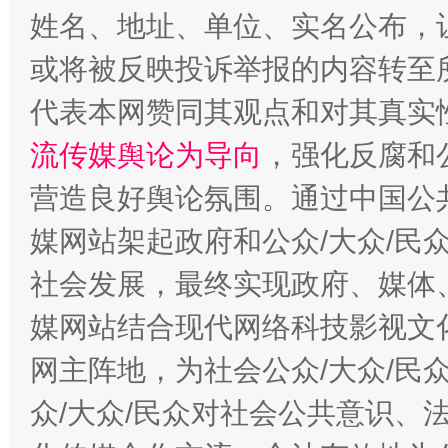
完善运行机制助力责任有效落实
一纸欠条
姓名、地址、单位、实名公布，让
或将被反映投诉举报的内容转至
代表本网赞同其观点和对其真实
流传媒舆论为导向
，强化反腐和
营造良好舆论氛围。通过中国公共
媒网站架起政府和公众/大众/民
东山县通报“牛蛙产品抗生素超标问题”
法
社会发展，最终实现政府、媒体、
媒网站结合现代网络科技影视文
网主阵地，为社会公众/大众/民
众/大众/民众对社会公共意识、