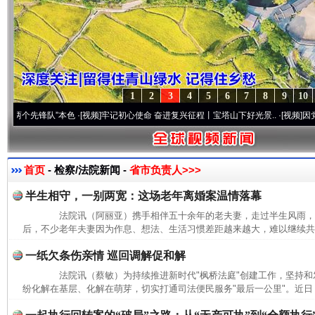
1
2
3
4
5
6
7
8
9
10
先锋队”本色
·[视频]
牢记初心使命 奋进复兴征程丨宝塔山下好光景..
·[视频]
因党而生 为
首页
- 检察/法院新闻 -
省市负责人>>>
半生相守，一别两宽：这场老年离婚案温情落幕
法院讯（阿丽亚）携手相伴五十余年的老夫妻，走过半生风雨，
后，不少老年夫妻因为作息、想法、生活习惯差距越来越大，难以继续共同
一纸欠条伤亲情 巡回调解促和解
法院讯（蔡敏）为持续推进新时代"枫桥法庭"创建工作，坚持和发
纷化解在基层、化解在萌芽，切实打通司法便民服务"最后一公里"。近日，