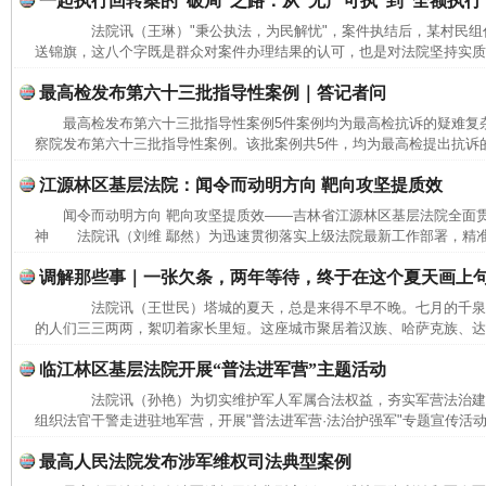
一起执行回转案的“破局”之路：从“无产可执”到“全额执行
法院讯（王琳）"秉公执法，为民解忧"，案件执结后，某村民组
送锦旗，这八个字既是群众对案件办理结果的认可，也是对法院坚持实质化
最高检发布第六十三批指导性案例｜答记者问
最高检发布第六十三批指导性案例5件案例均为最高检抗诉的疑难
察院发布第六十三批指导性案例。该批案例共5件，均为最高检提出抗诉的
江源林区基层法院：闻令而动明方向 靶向攻坚提质效
闻令而动明方向 靶向攻坚提质效——吉林省江源林区基层法院全面
神 法院讯（刘维 鄢然）为迅速贯彻落实上级法院最新工作部署，精准
调解那些事｜一张欠条，两年等待，终于在这个夏天画上
法院讯（王世民）塔城的夏天，总是来得不早不晚。七月的千泉
的人们三三两两，絮叨着家长里短。这座城市聚居着汉族、哈萨克族、达斡
临江林区基层法院开展“普法进军营”主题活动
法院讯（孙艳）为切实维护军人军属合法权益，夯实军营法治建
组织法官干警走进驻地军营，开展"普法进军营·法治护强军"专题宣传活动
最高人民法院发布涉军维权司法典型案例