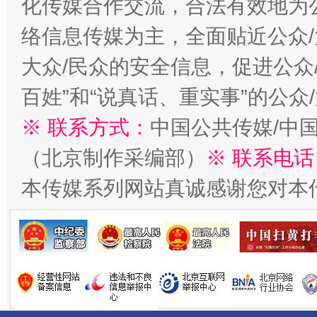
化传媒合作交流，合法有效地为公
络信息传媒为主，全面贴近公众/
大众/民众的安全信息，促进公众
千年窑火 生生不息
一
百姓”和“说真话、重实事”的公众
※ 联系方式：
中国公共传媒/中
（北京制作采编部）
※ 联系电话
本传媒系列网站真诚感谢您对本
揭开“小金库”的免责幌子