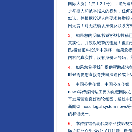
国际大厦）1层 1 2 1号），
护举报人和被举报人的权利，任何
默认。并根据投诉人的要求将举报
网无责！对无法确认身份及联系方
3、
如果您的反映/投诉/报料/投
真实性。并致以诚挚的谢意！但由于
民/投稿报料投诉”中选择，如果
内容的真实性，没有身份证号码，
4、
如果您希望我们提供帮助或法
时候需要您直接寻找司法途径或上
完善运行机制助力责任有效落
5、
中国公共传媒、中国公众传媒、中国全民传媒C
news等传媒网站主要为促进国际
平发展营造良好舆论氛围，通过中国公共传媒
新闻Chinese legal sys
的和谐统一。
6、
本传媒结合现代网络科技影视文
际之间公众/民众/公民对法律、政