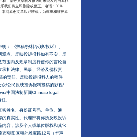
产权，部分文章转发推送时未能及时与原作
联系我们将立即删除或更正。电话：010-
2 1号。本网原创文章欢迎转载，为尊重和维护原
站严肃声明： 《投稿/报料/反映/投诉》、
网观点。反映投诉报料如有不实，反
法范围内及规章制度行使你的言论自
立承担法律、民事、经济及侵权责
稿的责任。反映投诉报料人的稿件
众/公民反映投诉报料投稿的影视/
s/中国法制新闻Chinese legal
责任。
的真实姓名、身份证号码、单位、通
容的真实性。代理部将你所反映投诉
品内容，涉及个人或单位版权和其它
京市朝阳区朝外雅宝路12号（华声