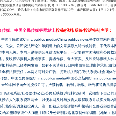
同其观点。仅供交流学习了解法律、法规、政策，如无意侵犯到贵公司或个人的知识
权益烦请告知本网制作采编部QQ号: 3555333776，微信号：GAN160003，请
3776@QQ.COM。通讯地址：北京市朝阳区朝外雅宝路12号（华声国际大厦）1层 1 
XXXXX网站。
众传媒、中国全民传媒等网站上
投稿/报料/反映/投诉特别声明：
媒China publics media/China publics news等传媒网
众、民众、公民说法评论》等频道上的文章属原文转出或转载，不代表本
与本网无关。本网只是提供公众话语权平台，一定要在本国法律和公民权
述，反映投诉报料人捏造事实、弄虚作假、夸大事实、反映投诉报料人独
诉报料稿件已经本网发布，如有不实请在15日内书面告知理由并承担因此
全权法律责任，本网方可对外广告。党政机关部门/政法系统/社会团体/公
全民传媒China publics media/中国公众新闻China publics new
家版权。未经本网书面合同授权许可，严禁转载、转刊，转载、转刊将追诉法律
门/政法系统/社会团体/公众/公民反映投诉报料投稿时，必须留下自己
被投诉人的联系资料写全，以便本网及时与投诉人取得联系并核实投诉内
部门核实及调查被投诉人。注：如被反映投诉报料和投稿的全部或部份作
面文函加盖印章或个人加盖手印和身份证明快递北京制作采编部（地址：北