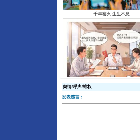
揭开“小金库”的免责幌子
舆情/呼声/维权
发表感言：