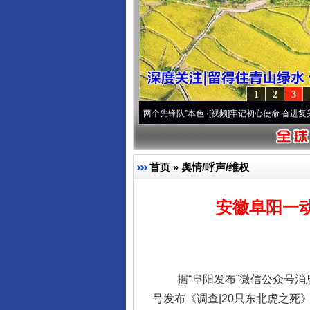
1
2
3
改变雪域高原..
·[视频]
永葆“两个先锋队”本色
·[视频]
牢记初心使命 奋进复兴征程丨宝塔
首页
»
舆情/呼声/维权
安徽阜阳一
据“阜阳发布”微信公众号消息
号发布《调查|20只东北虎之