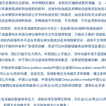
避免造成不必要的社会影响。经本网核实属实，有权先行撤除或暂时屏蔽。注
公民都有陈述权和知情权的权利，在收到告知函及本网短信或电话告知后1
人向本网投诉举报内容公开并转给相关部门和领导。如涉及到有关法律法
式的反映投诉报料投稿，本网保留不作回复、不作调查、不作处理和转发
稿已经发到，首先非常感谢您的信任与关注！您反映/投诉/报料/投稿的稿
选题要结合本国法律法规和有关文件及规章制度，只能从大量的“党政机关部
您提供的内容最终并不适合本国法律法规或涉及本国国家安全，或有不文明
我们不能对外发布广告请您谅解，您还可以向国家级媒体反映情况及通过
律咨询，我们只能尽全力而为，毕竟我们人手较少。另外传媒毕竟不是国
级行政机关。对于我们无法提供的帮助深表歉意，也希望您能够谅解。感
实
一纸欠条伤亲情 巡回调解促和解..
hina publics media/中国公众新闻China publics news/中国法制
之间公众/公民的沟通、信息交流。加强影视文化传媒艺术和策略，通过多
、中国公众传媒、中国全民传媒China publics media/中国公众新闻Chi
tem news等传媒网站架起政府和媒体/公众/民众/公民之间的和谐桥梁，缓和
化传媒的新媒体有生力，借助全球互联网主阵地，为社会/公众/民众/公
策、影视文化传媒交流。合法有效地为公众服务！