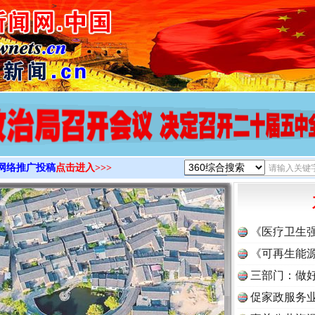
>
网络推广投稿
点击进入>>>
《医疗卫生
《可再生能源
三部门：做好
促家政服务业