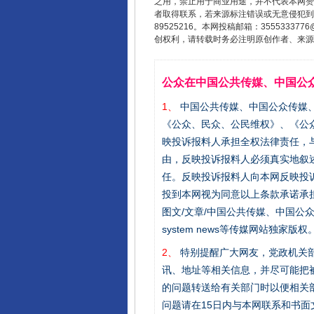
之用，禁止用于商业用途，并不代表本网赞
者取得联系，若来源标注错误或无意侵犯到您的
89525216。本网投稿邮箱：355533
创权利，请转载时务必注明原创作者、来源：
公众在中国公共传媒、中国公
1、
中国公共传媒、中国公众传媒、中国全民传
《公众、民众、公民维权》、《公
映投诉报料人承担全权法律责任，
由，反映投诉报料人必须真实地叙
任。反映投诉报料人向本网反映投
投到本网视为同意以上条款承诺承担
图文/文章/中国公共传媒、中国公众传媒、中国
system news等传媒网站独
2、
特别提醒广大网友，党政机关部
讯、地址等相关信息，并尽可能把
的问题转送给有关部门时以便相关
问题请在15日内与本网联系和书