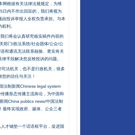
：本网根据有关法律法规规定，为维
5日内不作出回应的，我们将视为
规由投诉举报人全权负责承担。与本
的权利。
件，我们将会认真研究核实稿件内容的
门/政法系统/社会团体/公众/公
用语和通讯无法联系核验、查实有关
法律手段解决您反映投诉的问题。
家司法机关，也不是行政机关，很多
谢您的信任与关注！
行业协会接连发公告
新闻Chinese legal system
种传播形态传播主流舆论，为中国和
na publics news/中国法制
社会矛盾！最终实现政府、媒体、公众三者
民人才铺垫一个话语权平台，促进国