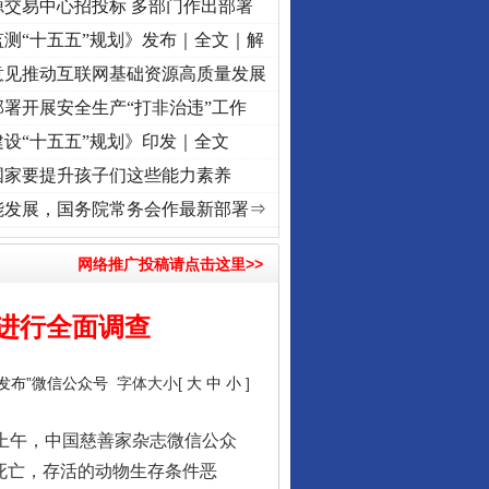
源交易中心招投标 多部门作出部署
测“十五五”规划》发布｜全文｜解
意见推动互联网基础资源高质量发展
署开展安全生产“打非治违”工作
设“十五五”规划》印发｜全文
国家要提升孩子们这些能力素养
命 奋进复兴征程丨“转折之城”激荡..
·[视频]
牢记初心使命 奋进复兴征程丨红船起航处 潮
能发展，国务院常务会作最新部署⇒
网络推广投稿请点击这里>>
进行全面调查
阳发布”微信公众号
字体大小[
大
中
小
]
日上午，中国慈善家杂志微信公众
死亡，存活的动物生存条件恶