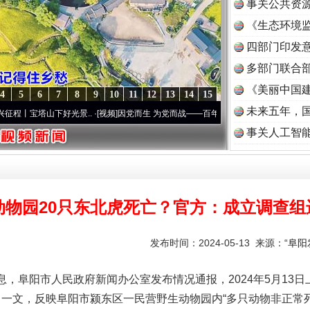
事关公共资
《生态环境监
读
四部门印发
多部门联合部
《美丽中国建
4
5
6
7
8
9
10
11
12
13
14
15
未来五年，
山下好光景..
·[视频]
因党而生 为党而战——百年“纪”事⑧加强纪律..
·[视频]
牢记初心使
事关人工智
动物园20只东北虎死亡？官方：成立调查组
发布时间：2024-05-13 来源：
“阜
，阜阳市人民政府新闻办公室发布情况通报，2024年5月13
死》一文，反映阜阳市颍东区一民营野生动物园内“多只动物非正常