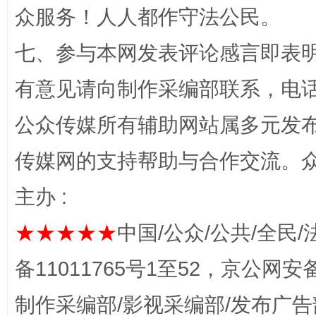
众服务！人人都作守法公民。
东山县通报“牛蛙产品抗生素超标问题”
法
七、参与本网发表评论感言即表明
有意见请向制作采编部联系，电话：0
公众传媒所有辅助网站属多元发
传媒网的支持帮助与合作交流。
主办 :
千年窑火 生生不息
一
★★★★★
中国/公众/公共/全民/
备11011765号1至52，京公网安备：
制作采编部/影视采编部/发布广告