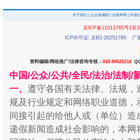
关于我们
|
公众采编部
|
法律声明
| 中国
京ICP备11011765号1至3
揭开“小金库”的免责幌子
ICP许可证: 京B2-20251785
广
资料编辑/网络推广/法律咨询专线：
010-89525216
QQ
中国/公众/公共/全民/法治/法
一、
遵守各国有关法律、法规，
规及行业规定和网络职业道德，
间接引起的给他人或（单位）造
受贿1.44亿！段成刚被判无期
从幼儿
递假新闻造成社会影响的，本网