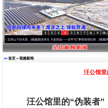
1
2
3
4
5
6
7
8
9
10
下好光景..
·[视频]
因党而生 为党而战——百年“纪”事⑧加强纪律..
·[视频]
牢记初心使命
首页
»
视频新闻
汪公馆里
汪公馆里的“伪装者”