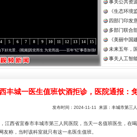
事关公共资
《生态环境监
读
四部门印发
多部门联合部
《美丽中国建
4
5
6
7
8
9
10
11
12
13
14
15
未来五年，
[视频]
因党而生 为党而战——百年“纪”事⑧加强纪律..
·[视频]
牢记初心使命 奋进复兴征程
事关人工智
西丰城一医生值班饮酒拒诊，医院通报：
发布时间：2024-11-11 来源：
丰城市第三
，江西省宜春市丰城市第三人民医院，当天一名值班医生，在喝
网友称，当时该科室就只有这一名医生值班。