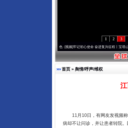
1
2
3
·[视频]
永葆“两个先锋队”本色
·[视频]
牢记初心使命 奋进复兴征程丨宝塔山下好光景..
·
首页
»
舆情/呼声/维权
江
11月10日，有网友发视频称
病却不让问诊，并让患者转院。