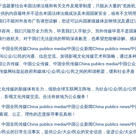
选题要结合本国法律法规和有关文件及规章制度，只能从大量的“党政机关部
您提供的内容最终并不适合本国法律法规或涉及本国国家安全，或有不文明
我们不能对外发布广告请您谅解，您还可以向国家级媒体反映情况及通过
律咨询，我们只能尽全力而为，毕竟我们人手较少。另外传媒毕竟不是国
级行政机关。对于我们无法提供的帮助深表歉意，也希望您能够谅解。感
hina publics media/中国公众新闻China publics news/中国法制
之间公众/公民的沟通、信息交流。加强影视文化传媒艺术和策略，通过多
、中国公众传媒、中国全民传媒China publics media/中国公众新闻Chi
tem news等传媒网站架起政府和媒体/公众/民众/公民之间的和谐桥梁，缓和
题”
法徽映军营 权益有保障
化传媒的新媒体有生力，借助全球互联网主阵地，为社会/公众/民众/公
策、影视文化传媒交流。合法有效地为公众服务！
hina publics media/中国公众新闻China publics news/中国法制
以客观、公正、理性的态度探寻事实真相！
hina publics media/中国公众新闻China publics news/中国法制
众/民众的日常生活事实，提供公众/大众/民众的安全信息，促进公众/大众