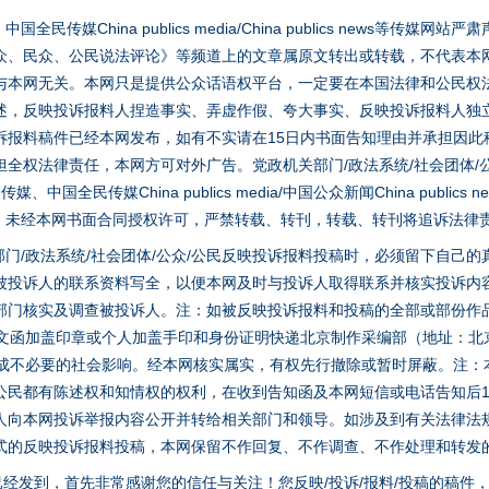
媒China publics media/China publics news等传媒网
众、民众、公民说法评论》等频道上的文章属原文转出或转载，不代表本
与本网无关。本网只是提供公众话语权平台，一定要在本国法律和公民权
述，反映投诉报料人捏造事实、弄虚作假、夸大事实、反映投诉报料人独
诉报料稿件已经本网发布，如有不实请在15日内书面告知理由并承担因此
全权法律责任，本网方可对外广告。党政机关部门/政法系统/社会团体/公
全民传媒China publics media/中国公众新闻China publics new
家版权。未经本网书面合同授权许可，严禁转载、转刊，转载、转刊将追诉法律
门/政法系统/社会团体/公众/公民反映投诉报料投稿时，必须留下自己
被投诉人的联系资料写全，以便本网及时与投诉人取得联系并核实投诉内
部门核实及调查被投诉人。注：如被反映投诉报料和投稿的全部或部份作
面文函加盖印章或个人加盖手印和身份证明快递北京制作采编部（地址：北
避免造成不必要的社会影响。经本网核实属实，有权先行撤除或暂时屏蔽。注
公民都有陈述权和知情权的权利，在收到告知函及本网短信或电话告知后1
人向本网投诉举报内容公开并转给相关部门和领导。如涉及到有关法律法
式的反映投诉报料投稿，本网保留不作回复、不作调查、不作处理和转发
实
一纸欠条伤亲情 巡回调解促和解..
稿已经发到，首先非常感谢您的信任与关注！您反映/投诉/报料/投稿的稿