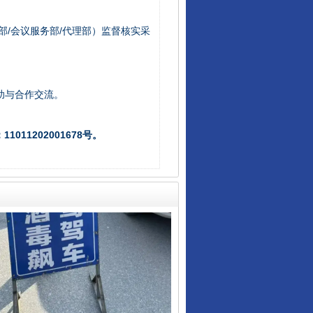
部/会议服务部/代理部）监督核实采
从数据变化看反腐深化
助与合作交流。
011202001678号。
酒驾未被当场查获能处罚吗