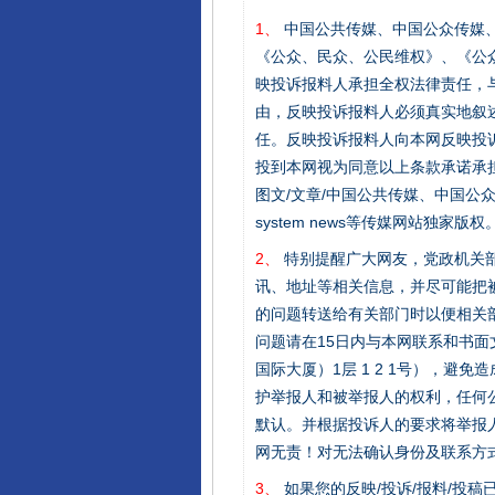
1、
中国公共传媒、中国公众传媒、中国全民传
《公众、民众、公民维权》、《公
映投诉报料人承担全权法律责任，
由，反映投诉报料人必须真实地叙
任。反映投诉报料人向本网反映投
投到本网视为同意以上条款承诺承担
图文/文章/中国公共传媒、中国公众传媒、中国
system news等传媒网站独
2、
特别提醒广大网友，党政机关部
讯、地址等相关信息，并尽可能把
的问题转送给有关部门时以便相关
问题请在15日内与本网联系和书
国际大厦）1层 1 2 1号），
护举报人和被举报人的权利，任何
默认。并根据投诉人的要求将举报
网无责！对无法确认身份及联系方
完善运行机制助力责任有效落
3、
如果您的反映/投诉/报料/投