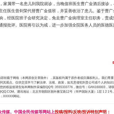
时许，家属带一名患儿到我院就诊，当晚值班医生曹广金酒后接诊
主任医生曾剑荣代替曹广金值班，并妥善收治了患儿。鉴于曹广
响，经医院班子会研究决定，免去曹广金病理室主任职务，责成
通报批评。医院将引以为戒，进一步加强全院医务人员的医德医
内容转载于网络（本网原创文章除外），其版权均属于原作者或归属权利人。我们尊
同其观点。仅供交流学习了解法律、法规、政策，如无意侵犯到贵公司或个人的知识
权益烦请告知本网制作采编部QQ号: 3555333776，微信号：GAN160003，请
3776@QQ.COM。通讯地址：北京市朝阳区朝外雅宝路12号（华声国际大厦）1层 1 
XXXXX网站。
众传媒、中国全民传媒等网站上
投稿/报料/反映/投诉特别声明：