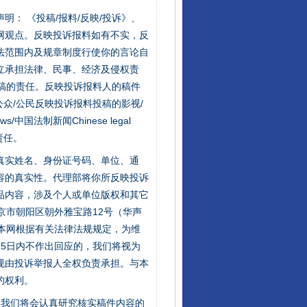
站严肃声明： 《投稿/报料/反映/投诉》、
网观点。反映投诉报料如有不实，反
法范围内及规章制度行使你的言论自
立承担法律、民事、经济及侵权责
稿的责任。反映投诉报料人的稿件
众/公民反映投诉报料投稿的影视/
s/中国法制新闻Chinese legal
责任。
的真实姓名、身份证号码、单位、通
容的真实性。代理部将你所反映投诉
品内容，涉及个人或单位版权和其它
京市朝阳区朝外雅宝路12号（华声
：本网根据有关法律法规规定，为维
5日内不作出回应的，我们将视为
规由投诉举报人全权负责承担。与本
的权利。
行业协会接连发公告
件，我们将会认真研究核实稿件内容的