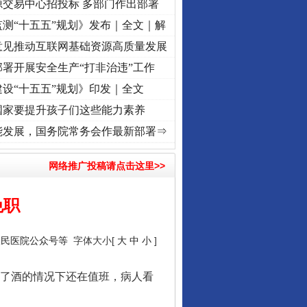
源交易中心招投标 多部门作出部署
测“十五五”规划》发布｜全文｜解
意见推动互联网基础资源高质量发展
署开展安全生产“打非治违”工作
设“十五五”规划》印发｜全文
国家要提升孩子们这些能力素养
丨“转折之城”激荡..
·[视频]
牢记初心使命 奋进复兴征程丨红船起航处 潮起..
·[视频]
一
能发展，国务院常务会作最新部署⇒
网络推广投稿请点击这里>>
免职
人民医院公众号等
字体大小[
大
中
小
]
了酒的情况下还在值班，病人看