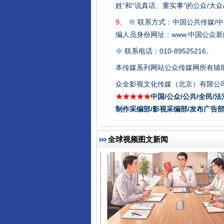
姓”和“说真话、重实事”的公众/大
9、
※ 联系方式：中国公共传媒/中
千年窑火 生生不息
编人员身份网址：www.中国公众新闻
※ 联系电话：010-89525216。
本传媒系列网站公众传媒网所有辅
众全影视文化传媒（北京）有限公司
★★★★★
中国/公众/公共/全民/法
制作采编部/影视采编部/发布广告部
全球视频图文新闻
揭开“小金库”的免责幌子