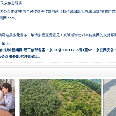
众/民众信息现实。
国公众传媒/中国全民传媒等传媒网站（制作采编部/影视采编部/发布广告
一批国家标准开始实施
网.com。
助网站属多元发布，敬请多提宝贵意见！真诚感谢您对本传媒网的支持帮
敬上 :
治/法制/新闻网 经工信部备案：京ICP备11011765号1至52，京公网安备：11
/会议服务部/代理部敬上。
以产业富民促振兴