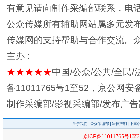
有意见请向制作采编部联系，电话：0
公众传媒所有辅助网站属多元发
传媒网的支持帮助与合作交流。
完善运行机制助力责任有效落实
一纸欠条
主办 :
★★★★★
中国/公众/公共/全民/
备11011765号1至52，京公网安备：
制作采编部/影视采编部/发布广告
东山县通报“牛蛙产品抗生素超标问题”
法
关于我们
|
公众采编部
|
法律声明
| 中国
京ICP备11011765号1至3