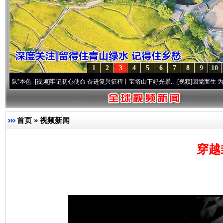
1
2
3
4
5
6
7
8
9
10
色
·[视频]
牢记初心使命 奋进复兴征程丨宝塔山下好光景..
·[视频]
因党而生 为党而战——
首页
»
视频新闻
穿越