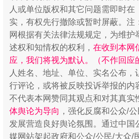
扯下公款旅游的“隐身衣”
如何以同
人或单位版权和其它问题需即时在
实，有权先行撤除或暂时屏蔽。注
网根据有关法律法规规定，为维护
述权和知情权的权利，
在收到本网
应，我们将视为默认。（不作回应
人姓名、地址、单位、实名公布，让
“蜀中异人”王建安的艺术幻境
行评论，或将被反映投诉举报的内
不代表本网赞同其观点和对其真实
体舆论为导向
，强化反腐和公众/公
发展营造良好舆论氛围。通过中国公
媒网站架起政府和公众/公民/大众