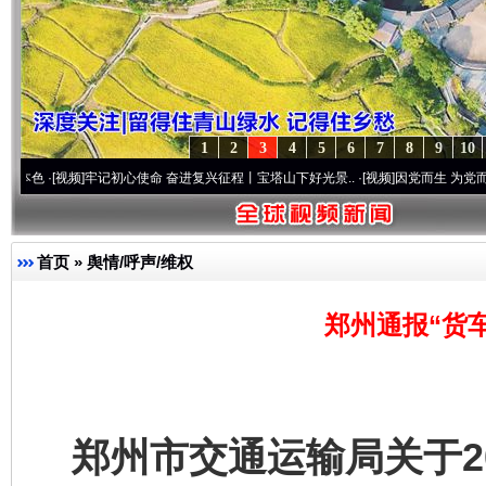
1
2
3
4
5
6
7
8
9
10
频]
牢记初心使命 奋进复兴征程丨宝塔山下好光景..
·[视频]
因党而生 为党而战——百年“
首页
»
舆情/呼声/维权
郑州通报“货
郑州市交通运输局关于20