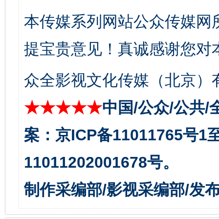
东山县通报“牛蛙产品抗生素超标问题”
法
本传媒系列网站公众传媒网
提宝贵意见！真诚感谢您对
众全影视文化传媒（北京）有
★★★★★
中国/公众/公共/
案：京ICP备11011765号
千年窑火 生生不息
一
11011202001678号。
制作采编部/影视采编部/发