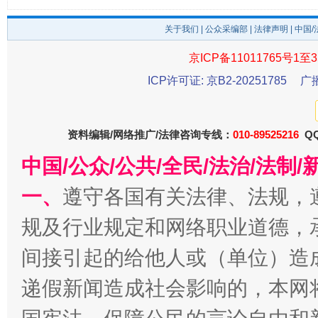
关于我们
|
公众采编部
|
法律声明
| 中国
京ICP备11011765号1至3
ICP许可证: 京B2-20251785
广
资料编辑/网络推广/法律咨询专线：
010-89525216
QQ
中国/公众/公共/全民/法治/法
千年窑火 生生不息
一
一、
遵守各国有关法律、法规，
规及行业规定和网络职业道德，
间接引起的给他人或（单位）造
递假新闻造成社会影响的，本网