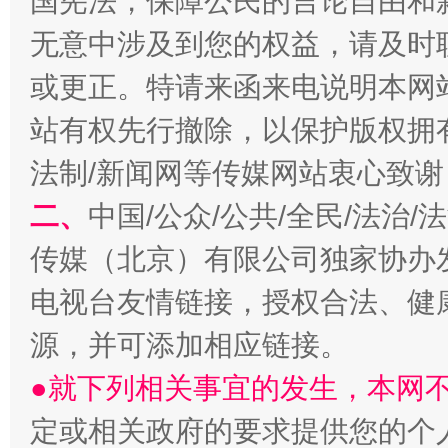
国宪法，保障公民的言论自由和
无意中涉及到您的权益，请及时
揭开“小金库”的免责幌子
或更正。特请来函来电说明本网
站有权先行撤除，以保护版权拥有者
法制/新闻网等传媒网站衷心致谢
二、
中国/公众/公共/全民/法治
传媒（北京）有限公司独家协办
电视台友情链接，授权合法、健
受贿1.44亿！段成刚被判无期
从幼儿
源，并可添加相应链接。
●就下列相关事宜的发生，本网
定或相关政府的要求提供您的个