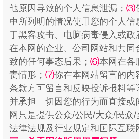
他原因导致的个人信息泄漏；
⑶
中所列明的情况使用您的个人信
于黑客攻击、电脑病毒侵入或政
全民健身五年计划来了！等你上场
在本网的企业、公司网站和共同
致的任何事态后果；
⑹
本网在各
责情形；
⑺
你在本网站留言的内
条款方可留言和反映投诉报料等
并承担一切因您的行为而直接或
网只是提供公众/公民/大众/民
阿坝州三大球赛在茂县开幕
规模最
法律法规及行业规定和国际互联