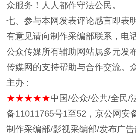
众服务！人人都作守法公民。
七、参与本网发表评论感言即表明
有意见请向制作采编部联系，电话：0
完善运行机制助力责任有效落实
一纸欠条
公众传媒所有辅助网站属多元发
传媒网的支持帮助与合作交流。
主办 :
★★★★★
中国/公众/公共/全民/
备11011765号1至52，京公网安备：
制作采编部/影视采编部/发布广告
东山县通报“牛蛙产品抗生素超标问题”
法