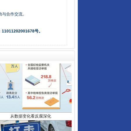
让核能赋能千行百业
助与合作交流。
011202001678号。
从数据变化看反腐深化