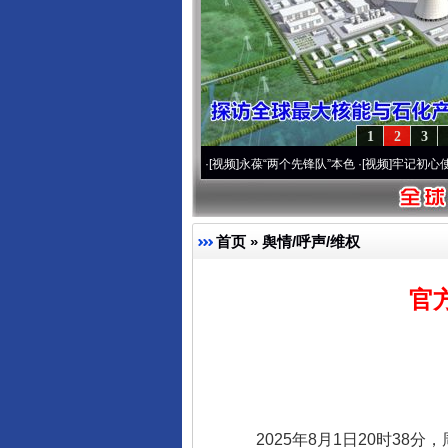
1
2
3
0周年 深刻改变雪域高原..
·[视频]
永葆“两个先锋队”本色
·[视频]
牢记初心使命 奋进复
首页
»
舆情/呼声/维权
官
2025年8月1日20时38