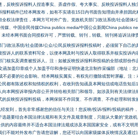
述，反映投诉报料人捏造事实、弄虚作假、夸大事实、反映投诉报料人独
诉报料稿件已经本网发布，如有不实请在15日内书面告知理由并承担因此
全权法律责任，本网方可对外广告。党政机关部门/政法系统/社会团体/公
全民传媒China publics media/中国公众新闻China publics new
家版权。未经本网书面合同授权许可，严禁转载、转刊，转载、转刊将追诉法律
门/政法系统/社会团体/公众/公民反映投诉报料投稿时，必须留下自己
被投诉人的联系资料写全，以便本网及时与投诉人取得联系并核实投诉内
部门核实及调查被投诉人。注：如被反映投诉报料和投稿的全部或部份作
面文函加盖印章或个人加盖手印和身份证明快递北京制作采编部（地址：北
避免造成不必要的社会影响。经本网核实属实，有权先行撤除或暂时屏蔽。注
公民都有陈述权和知情权的权利，在收到告知函及本网短信或电话告知后1
人向本网投诉举报内容公开并转给相关部门和领导。如涉及到有关法律法
式的反映投诉报料投稿，本网保留不作回复、不作调查、不作处理和转发
稿已经发到，首先非常感谢您的信任与关注！您反映/投诉/报料/投稿的稿
选题要结合本国法律法规和有关文件及规章制度，只能从大量的“党政机关部
您提供的内容最终并不适合本国法律法规或涉及本国国家安全，或有不文明
我们不能对外发布广告请您谅解，您还可以向国家级媒体反映情况及通过