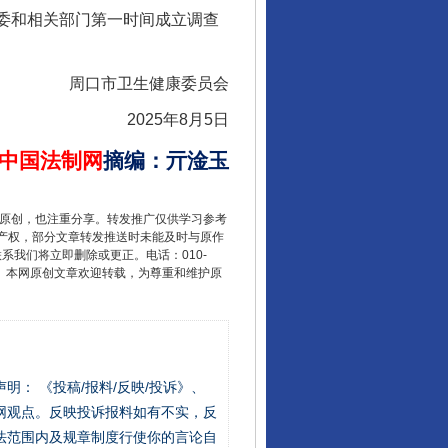
康委和相关部门第一时间成立调查
周口市卫生健康委员会
2025年8月5日
中国法制网
摘编
：
亓淦玉
重原创，也注重分享。转发推广仅供学习参考
产权，部分文章转发推送时未能及时与原作
联系我们将立即删除或更正。电话：010-
2 1号。本网原创文章欢迎转载，为尊重和维护原
站严肃声明： 《投稿/报料/反映/投诉》、
网观点。反映投诉报料如有不实，反
法范围内及规章制度行使你的言论自