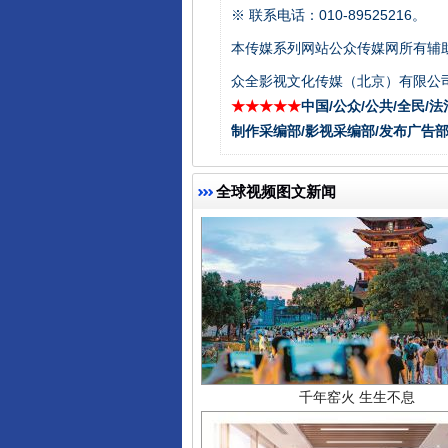
东山县通报“牛蛙产品抗生素超标问
※ 联系电话：010-89525216。
本传媒系列网站公众传媒网所有辅
众全影视文化传媒（北京）有限公司
★★★★★
中国/公众/公共/全民/法
制作采编部/影视采编部/发布广告部
全球视频图文新闻
千年窑火 生生不息