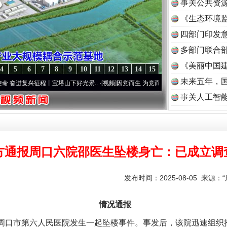
事关公共资
《生态环境监
读
四部门印发
多部门联合部
《美丽中国建
4
5
6
7
8
9
10
11
12
13
14
15
未来五年，
兴征程丨宝塔山下好光景..
·[视频]
因党而生 为党而战——百年“纪”事⑧加强纪律..
·[视频
事关人工智
方通报周口六院邵医生坠楼身亡：已成立调
发布时间：2025-08-05 来源：
情况通报
分，周口市第六人民医院发生一起坠楼事件。事发后，该院迅速组