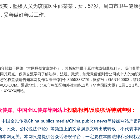
经核实，坠楼人员为该院医生邵某某，女，57岁。周口市卫生健
，妥善做好善后工作。
内容转载于网络（本网原创文章除外），其版权均属于原作者或归属权利人。我们尊
同其观点。仅供交流学习了解法律、法规、政策，如无意侵犯到贵公司或个人的知识
权益烦请告知本网制作采编部QQ号: 3555333776，微信号：GAN160003，请
3776@QQ.COM。通讯地址：北京市朝阳区朝外雅宝路12号（华声国际大厦）1层 1 
XXXXX网站。
众传媒、中国全民传媒等网站上
投稿/报料/反映/投诉特别声明：
媒China publics media/China publics news等传媒网
众、民众、公民说法评论》等频道上的文章属原文转出或转载，不代表本
与本网无关。本网只是提供公众话语权平台，一定要在本国法律和公民权