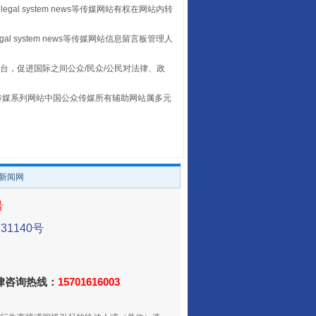
legal system news等传媒网站有权在网站内转
egal system news等传媒网站信息留言板管理人
台，促进国际之间公众/民众/公民对法律、政
本传媒系列网站中国公众传媒所有辅助网站属多元
让传统村落焕发生机
。
/新闻网
号
1140号
法律咨询热线：
15701616003
走走走！国家喊你健身啦