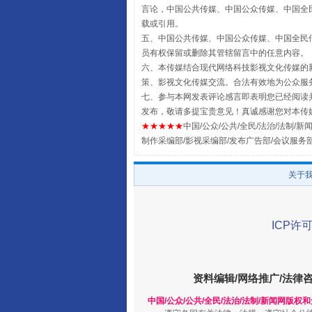
言论，中国公共传媒、中国公众传媒、中国全民传媒China
载或引用。
五、中国公共传媒、中国公众传媒、中国全民传媒China 
员有权保留或删除其管辖留言中的任意内容。
六、本传媒结合现代网络科技影视文化传媒的新
策、影视文化传媒交流。合法有效地为公众服
七、参与本网发表评论感言即表明您已经阅读并
发布，敬请多提宝贵意见！真诚感谢您对本传
全民健身五年计划来了！等你上
★★★★★
中国/公众/公共/全民/法治/法制/新闻
制作采编部/影视采编部/发布广告部/会议服务
关于
ICP许可
资料编辑/网络推广/法律
中国/公众/公共/全民/法治/法制/新闻网版权
阿坝州三大球赛在茂县开幕