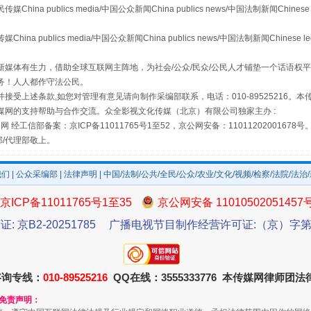
 publics media/中国公众新闻China publics news/中国法制新闻Chinese 
publics media/中国公众新闻China publics news/中国法制新闻Chinese l
媒体有生力，借助全球互联网主阵地，为社会/公众/民众/公民人才铺垫一个话语权平
务！人人都作守法公民。
接受上述条款,如您对管理有意见请向制作采编部联系，电话：010-89525216。
媒网的支持帮助与合作交流。众全影视文化传媒（北京）有限公司独家主办 :
场
事关残疾人未来5年
网 经工信部备案：京ICP备11011765号1至52，京公网安备：11011202001678号
部/代理部敬上。
我们
|
公众采编部
|
法律声明
| 中国/法制/公共/全民/公众/农业/文化/视频/检察/法院/法治
京ICP备11011765号1至35
京公网安备 11010502051457
证: 京B2-20251785
广播电视节目制作经营许可证:（京）字第3
咨询专线：
010-89525216
QQ在线：3555333776 本传媒网律师团
和免责声明：
规模最大的光氢储一体化项目