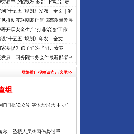
源交易中心招投标 多部门作出部署
测“十五五”规划》发布｜全文｜解
意见推动互联网基础资源高质量发展
署开展安全生产“打非治违”工作
设“十五五”规划》印发｜全文
国家要提升孩子们这些能力素养
]
牢记初心使命 奋进复兴征程丨“转折之城”激荡..
·[视频]
牢记初心使命 奋进复兴征程丨红
能发展，国务院常务会作最新部署⇒
网络推广投稿请点击这里>>
查组
“周口日报”公众号
字体大小[
大
中
小
]
织抢救，坠楼人员终因伤势过重，