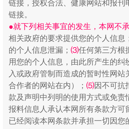
链接，授权合法、健康网站和报刊
链接。
●就下列相关事宜的发生，本网不
相关政府的要求提供您的个人信息
的个人信息泄漏；
⑶
任何第三方根
受贿1.44亿！段成刚被判无期
从幼儿
用您的个人信息，由此所产生的纠
入或政府管制而造成的暂时性网站
合作者的网站在内）；
⑸
因不可抗
款及声明中列明的使用方式或免责
报料信息人承认本网所有条款方可
已经阅读本网条款并承担一切因您
全民健身五年计划来了！等你上场