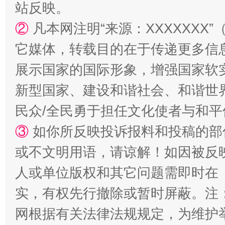
站反映。
②
凡本网注明“来源：XXXXXX
国家大学科技园优化重塑工作
它媒体，转载目的在于传递更多信
展示国家的国际形象，增强国家软
新型国家、建设和谐社会、和谐世界
民众/全民勇于担任文化使者与和
③
如你所反映投诉报料和投稿的部
或不文明用语，请谅解！如因被反
扯下公款旅游的“隐身衣”
如何以同
人或单位版权和其它问题需即时在
实，有权先行撤除或暂时屏蔽。注
网根据有关法律法规规定，为维护