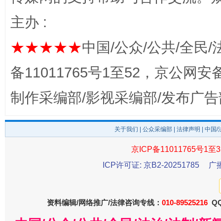
完善运行机制助力责任有效落实
一纸欠条
主办 :
★★★★★
中国/公众/公共/全民/
备11011765号1至52，京公网安备：
制作采编部/影视采编部/发布广告
关于我们
|
公众采编部
|
法律声明
| 中国
东山县通报“牛蛙产品抗生素超标问题”
法
京ICP备11011765号1至3
ICP许可证: 京B2-20251785
广
资料编辑/网络推广/法律咨询专线：
010-89525216
QQ