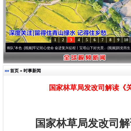
1
2
3
4
5
6
7
8
9
10
本色
·[视频]
牢记初心使命 奋进复兴征程丨宝塔山下好光景..
·[视频]
因党而生 为党而战—
首页
»
时事新闻
国家林草局发改司解读《
国家林草局发改司解读