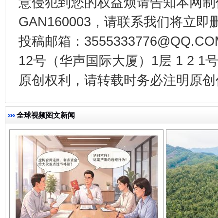
意侵犯到您的权益烦请告知本网制作采编
GAN160003，请联系我们将立即删
投稿邮箱：3555333776@QQ
12号（华声国际大厦）1层 1 2
千年窑火 生生不息
一
原创权利，请转载时务必注明原创作
全球视频图文新闻
揭开“小金库”的免责幌子