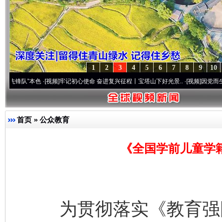
1
2
3
4
5
6
7
8
9
10
”本色
·[视频]
牢记初心使命 奋进复兴征程丨宝塔山下好光景..
·[视频]
因党而生 为党而战
首页
»
公众教育
《全国学前儿童学籍
为贯彻落实《教育强国建