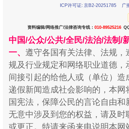
ICP许可证: 京B2-20251785
广
资料编辑/网络推广/法律咨询专线：
010-89525216
QQ
中国/公众/公共/全民/法治/法
一、
遵守各国有关法律、法规，
全民健身五年计划来了！等你上场
规及行业规定和网络职业道德，
间接引起的给他人或（单位）造
递假新闻造成社会影响的，本网
国宪法，保障公民的言论自由和
无意中涉及到您的权益，请及时
或更正。特请来函来电说明本网