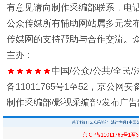
有意见请向制作采编部联系，电话：0
公众传媒所有辅助网站属多元发
揭开“小金库”的免责幌子
传媒网的支持帮助与合作交流。
主办 :
★★★★★
中国/公众/公共/全民/
备11011765号1至52，京公网安备：
制作采编部/影视采编部/发布广告
受贿1.44亿！段成刚被判无期
从幼儿
关于我们
|
公众采编部
|
法律声明
| 中国
京ICP备11011765号1至3