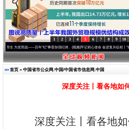
1
2
3
4
5
6
7
8
9
10
党而战——百年“纪”事⑧加强纪律..
·[视频]
牢记初心使命 奋进复兴征程丨“转折之城”激荡
首页
»
中国省市公众网.中国/中国省市信息网.中国
深度关注丨看各地如何
深度关注丨看各地如何