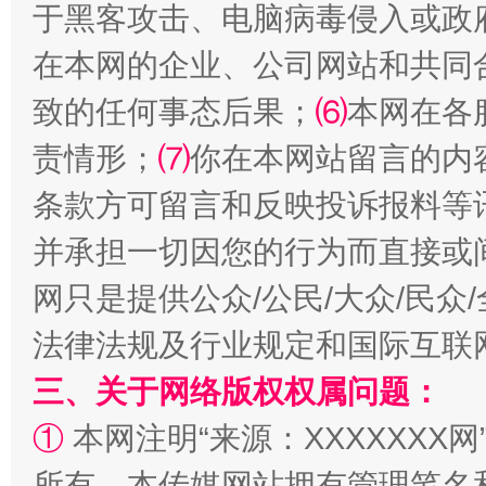
于黑客攻击、电脑病毒侵入或政
在本网的企业、公司网站和共同
扯下公款旅游的“隐身衣”
如何以同
致的任何事态后果；
⑹
本网在各
责情形；
⑺
你在本网站留言的内
条款方可留言和反映投诉报料等
并承担一切因您的行为而直接或
网只是提供公众/公民/大众/民
法律法规及行业规定和国际互联
三、关于网络版权权属问题：
“蜀中异人”王建安的艺术幻境
①
本网注明“来源：XXXXXXX网
所有。本传媒网站拥有管理笔名