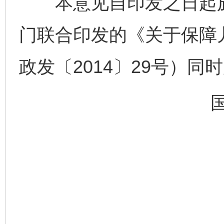
本意见自印发之日起施
门联合印发的《关于保障
政发〔2014〕29号）同
千年窑火 生生不息
一
揭开“小金库”的免责幌子