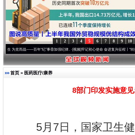
1
2
3
4
5
6
7
8
9
10
而战——百年“纪”事⑧加强纪律..
·[视频]
牢记初心使命 奋进复兴征程丨“转折之城”激荡.
首页
»
医药医疗/康养
8部门印发实施意见
5月7日，国家卫生健