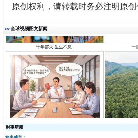
原创权利，请转载时务必注明原创作
千年窑火 生生不息
一
全球视频图文新闻
揭开“小金库”的免责幌子
时事新闻
发表感言：