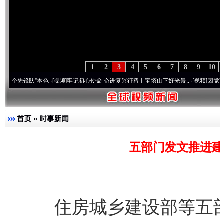
1
2
3
4
5
6
7
8
9
10
队”本色
·[视频]
牢记初心使命 奋进复兴征程丨宝塔山下好光景..
·[视频]
因党而生 为党而战
首页
»
时事新闻
五部门发文推进建
住房城乡建设部等五部