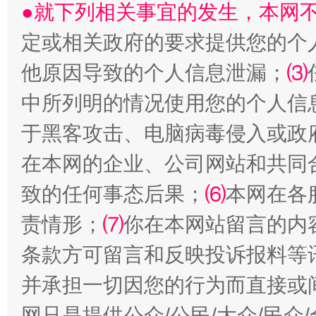
●就下列相关事宜的发生，本网
定或相关政府的要求提供您的个
受贿1.44亿！段成刚被判无期
从幼儿
他原因导致的个人信息泄漏；
⑶
中所列明的情况使用您的个人信
于黑客攻击、电脑病毒侵入或政
在本网的企业、公司网站和共同
致的任何事态后果；
⑹
本网在各
责情形；
⑺
你在本网站留言的内
全民健身五年计划来了！等你上场
条款方可留言和反映投诉报料等
并承担一切因您的行为而直接或
网只是提供公众/公民/大众/民