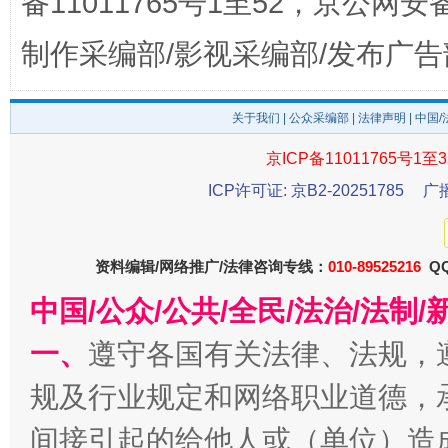
备11011765号1至52，京公网安备：
制作采编部/影视采编部/发布广告
关于我们
|
公众采编部
|
法律声明
| 中国
京ICP备11011765号1至3
东山县通报“牛蛙产品抗生素超标问题”
法
ICP许可证: 京B2-20251785
广
资料编辑/网络推广/法律咨询专线：
010-89525216
QQ
中国/公众/公共/全民/法治/法
一、
遵守各国有关法律、法规，
规及行业规定和网络职业道德，
间接引起的给他人或（单位）造
千年窑火 生生不息
一