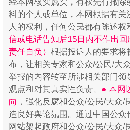
经本网核实属实，有权先行撤除
料的个人或单位，本网根据有关
“蜀中异人”王建安的艺术幻境
人的权利，任何公民都有陈述权
信或电话告知后15日内不作出
责任自负）
根据投诉人的要求将
布，让相关专家和公众/公民/大
举报的内容转至所涉相关部门领
观点和对其真实性负责。
● 本
向
，强化反腐和公众/公民/大众
造良好舆论氛围。通过中国公众传
网站架起政府和公众/公民/大众