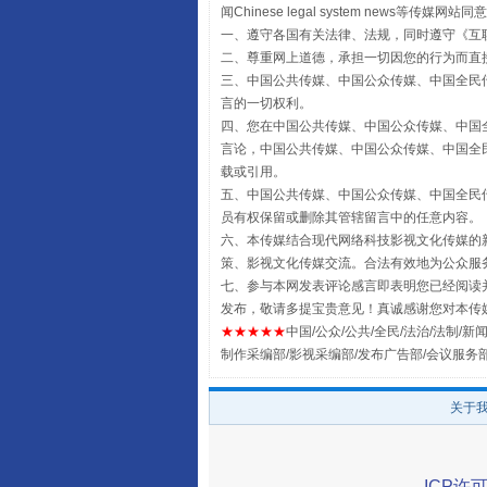
闻Chinese legal system new
一、遵守各国有关法律、法规，同时遵守《
互
二、尊重网上道德，承担一切因您的行为而直
受贿1.44亿！段成刚被判无期
三、中国公共传媒、中国公众传媒、中国全民传媒China 
言的一切权利。
四、您在中国公共传媒、中国公众传媒、中国全民传媒Chin
言论，中国公共传媒、中国公众传媒、中国全民传媒China
载或引用。
五、中国公共传媒、中国公众传媒、中国全民传媒China 
员有权保留或删除其管辖留言中的任意内容。
六、本传媒结合现代网络科技影视文化传媒的新
策、影视文化传媒交流。合法有效地为公众服
七、参与本网发表评论感言即表明您已经阅读并
发布，敬请多提宝贵意见！真诚感谢您对本传
★★★★★
中国/公众/公共/全民/法治/法制/新闻
制作采编部/影视采编部/发布广告部/会议服务
全民健身五年计划来了！等你上
关于
ICP许可