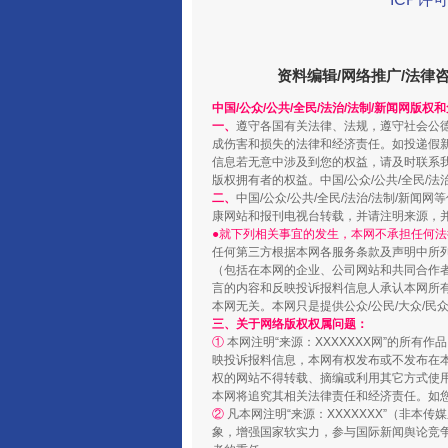
资料编辑/网络推广/法律
中国/公众/公共/全民/法治/法制/新闻网版权
一、
遵守各国有关法律、法规，遵守社会公
成伤害和损失的法律和经济责任。如投递假
阿坝州三大球赛在茂县开幕
信息若无意中涉及到您的权益，请及时联系
版权拥有者的权益。中国/公众/公共/全民/法
二、
中国/公众/公共/全民/法治/法制/
康网站和报刊电视台转载，并请注明来源，
●就下列相关事宜的发生，本网不承担任何法
任何第三方根据本网各服务条款及声明中所
（包括在本网的企业、公司网站和共同合作
言的内容和反映投诉报料信息人承认本网所
本网无关。本网只是提供公众/公民/大众/
三、关于网络版权权属问题：
①
本网注明“来源：XXXXXXX网”的所有
映投诉报料信息，本网有权发布或不发布在
权的网站不得转载、摘编或利用其它方式使用
本网将追究其相关法律责任和经济责任。如
国家大学科技园优化重塑工作
②
凡本网注明“来源：XXXXXXX”（非
象，增强国家软实力，参与国际新闻舆论竞争