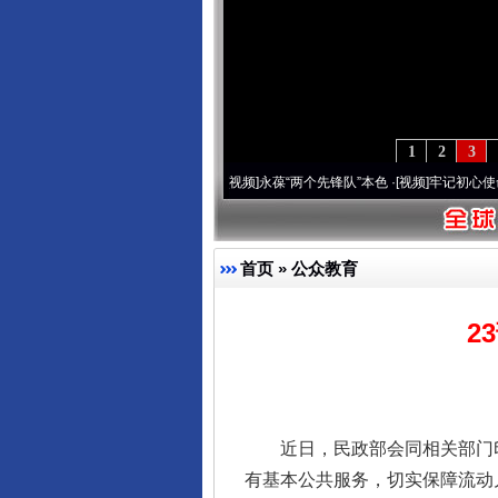
1
2
3
20周年 深刻改变雪域高原..
·[视频]
永葆“两个先锋队”本色
·[视频]
牢记初心使命 奋进
首页
»
公众教育
2
完善运行机制助力责任有效落
近日，民政部会同相关部门印
有基本公共服务，切实保障流动