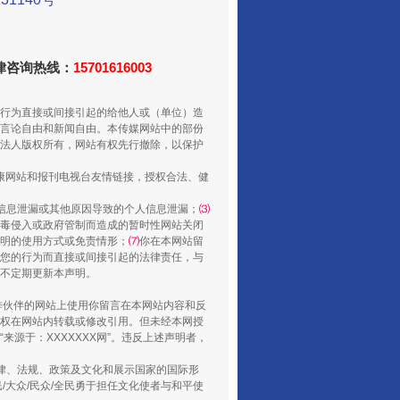
法律咨询热线：
15701616003
行为直接或间接引起的给他人或（单位）造
言论自由和新闻自由。本传媒网站中的部份
走走走！国家喊你健身啦
法人版权所有，网站有权先行撤除，以保护
健康网站和报刊电视台友情链接，授权合法、健
信息泄漏或其他原因导致的个人信息泄漏；
⑶
毒侵入或政府管制而造成的暂时性网站关闭
明的使用方式或免责情形；
⑺
你在本网站留
您的行为而直接或间接引起的法律责任，与
将不定期更新本声明。
合作伙伴的网站上使用你留言在本网站内容和反
权在网站内转载或修改引用。但未经本网授
源于：XXXXXXX网”。违反上述声明者，
山西：不断增强治理腐败综合效能
法律、法规、政策及文化和展示国家的国际形
大众/民众/全民勇于担任文化使者与和平使