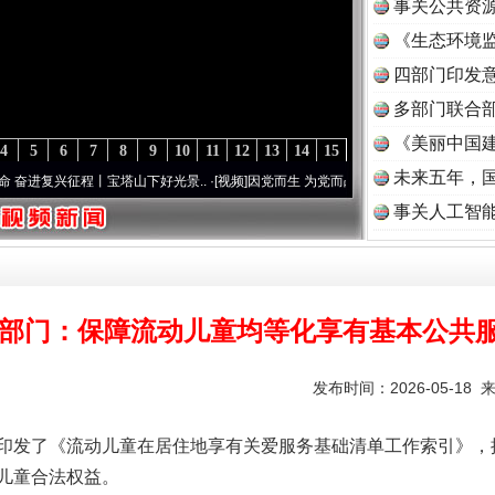
事关公共资
《生态环境监
读
四部门印发
多部门联合部
《美丽中国建
4
5
6
7
8
9
10
11
12
13
14
15
未来五年，
复兴征程丨宝塔山下好光景..
·[视频]
因党而生 为党而战——百年“纪”事⑧加强纪律..
·[
事关人工智
3部门：保障流动儿童均等化享有基本公共
实
一纸欠条伤亲情 巡回调解促和解..
发布时间：2026-05-18 
发了《流动儿童在居住地享有关爱服务基础清单工作索引》，
儿童合法权益。