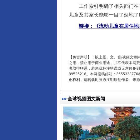
工作索引明确了相关部门在“幼有
儿童及其家长能够一目了然地了
链接：《流动儿童在居住地
东山县通报“牛蛙产品抗生素超标问
【免责声明】：以上图、文、音/视频文章
之用，禁止用于商业用途，并不代表本网赞
者取得联系，若来源标注错误或无意侵犯到您的
89525216。本网投稿邮箱：355533
创权利，请转载时务必注明原创作者、来源：
全球视频图文新闻
千年窑火 生生不息