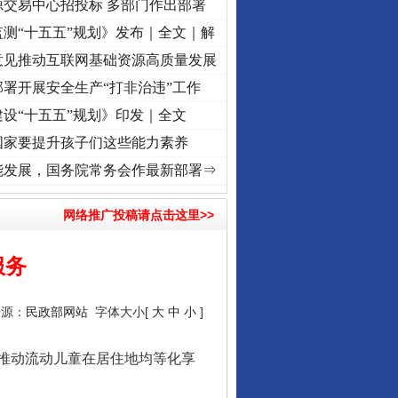
源交易中心招投标 多部门作出部署
测“十五五”规划》发布｜全文｜解
意见推动互联网基础资源高质量发展
署开展安全生产“打非治违”工作
设“十五五”规划》印发｜全文
国家要提升孩子们这些能力素养
视频]
牢记初心使命 奋进复兴征程丨“转折之城”激荡..
·[视频]
牢记初心使命 奋进复兴征程丨
能发展，国务院常务会作最新部署⇒
网络推广投稿请点击这里>>
服务
行业协会接连发公告
来源：
民政部网站
字体大小[
大
中
小
]
推动流动儿童在居住地均等化享