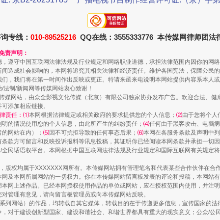
咨询专线：
010-89525216
QQ在线：3555333776 本传媒网律师团
和免责声明：
德，遵守中国互联网法律法规及行业规定和网络职业道德，承担法律范围内因你的网络
新闻造成社会影响的，本网将追究其相关法律和经济责任。维护各国宪法，保障公民的
规模最大的光氢储一体化项目
我们，我们将在第一时间作出反映或更正。特请来函来电说明本网站提供内容系本人或
治/法制/新闻网等传媒网站衷心致谢！
新闻网等传媒网站，由众全影视文化传媒（北京）有限公司独家协办发布广告。欢迎合法、
并可添加相应链接。
律责任：⑴
本网根据法律规定或相关政府的要求提供您的个人信息；
⑵
由于您将个人
列明的情况使用您的个人信息，由此所产生的纠纷责任；
⑷
任何由于黑客攻击、电脑病
者的网站在内）；
⑸
因不可抗拒导致的任何事态后果；
⑹
本网在各服务条款及声明中列
有条款方可留言和反映投诉报料等讯息投稿，其证明你已经阅读本网条款并承担一切因
民众/全民话语权平台。本网根据中国互联网法律法规及行业规定和国际互联网有关规定
作品，版权均属于XXXXXXX网所有。本传媒网站拥有管理笔名和代表某些合作伙伴在
本网及本网所属网站的一切权力。你在本传媒网站留言板发表的评论和投稿，本网站有
本网上述作品。已经本网授权使用作品的单位或网站，应在授权范围内使用，并注明“来
您对管理有意见，请向留言板管理员或向本传媒网站反映。
镜头丨大暑三秋近
本传媒系列网站）的作品，均转载自其它媒体，转载目的在于传递更多信息，宣传国家的
，对于建设创新型国家、建设和谐社会、和谐世界都具有重大的现实意义；公众/公民/