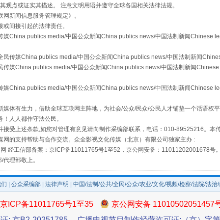
s等传媒网站同意其观点或证实其描述。 注意文明用语并遵守全球各国相关法律法规。
联网新闻信息服务管理规定
》。
接或间接引起的法律责任。
从幼儿园到大学，有这些资助
publics media/中国公众新闻China publics news/中国法制新闻Chinese l
a publics media/中国公众新闻China publics news/中国法制新闻Chinese
 publics media/中国公众新闻China publics news/中国法制新闻Chinese 
publics media/中国公众新闻China publics news/中国法制新闻Chinese l
媒体有生力，借助全球互联网主阵地，为社会/公众/民众/公民人才铺垫一个话语权平
务！人人都作守法公民。
接受上述条款,如您对管理有意见请向制作采编部联系，电话：010-89525216。
媒网的支持帮助与合作交流。众全影视文化传媒（北京）有限公司独家主办 :
网 经工信部备案：京ICP备11011765号1至52，京公网安备：11011202001678号
部/代理部敬上。
场
事关残疾人未来5年
我们
|
公众采编部
|
法律声明
| 中国/法制/公共/全民/公众/农业/文化/视频/检察/法院/法治
京ICP备11011765号1至35
京公网安备 11010502051457
证: 京B2-20251785
广播电视节目制作经营许可证:（京）字第3