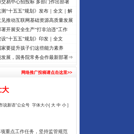
源交易中心招投标 多部门作出部署
测“十五五”规划》发布｜全文｜解
意见推动互联网基础资源高质量发展
署开展安全生产“打非治违”工作
设“十五五”规划》印发｜全文
国家要提升孩子们这些能力素养
丨红船起航处 潮起..
·[视频]
一首歌的时间，读懂乐至的“诗与远方”
·[视频]
从《水浒传》
能发展，国务院常务会作最新部署⇒
网络推广投稿请点击这里>>
壮大
“市说新语”公众号
字体大小[
大
中
小
]
4项重点工作任务，坚持监管规范