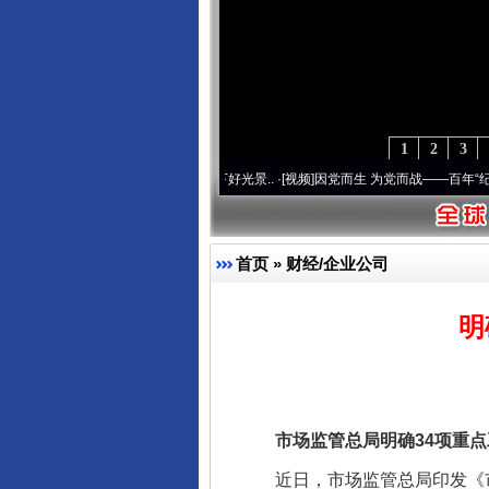
1
2
3
复兴征程丨宝塔山下好光景..
·[视频]
因党而生 为党而战——百年“纪”事⑧加强纪律..
·[
首页
»
财经/企业公司
明
市场监管总局明确34项重点
近日，市场监管总局印发《市场