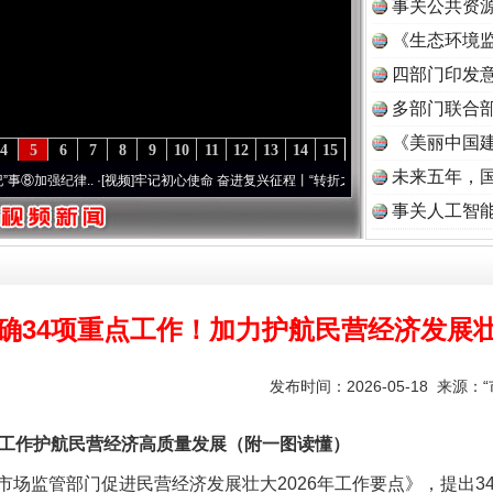
事关公共资
《生态环境监
读
四部门印发
多部门联合部
《美丽中国建
4
5
6
7
8
9
10
11
12
13
14
15
未来五年，
视频]
牢记初心使命 奋进复兴征程丨“转折之城”激荡..
·[视频]
牢记初心使命 奋进复兴征程
事关人工智
确34项重点工作！加力护航民营经济发展
发布时间：2026-05-18 来源：
工作护航民营经济高质量发展（附一图读懂）
监管部门促进民营经济发展壮大2026年工作要点》，提出3