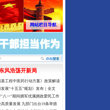
网站栏目导航
东风浩荡开新局
强基工程中医药行动方案》政策解读
发展“十五五”规划》发布｜全文
"八一"期间拥军优属拥政爱民工作
高质量发展 九部门出台19条举措