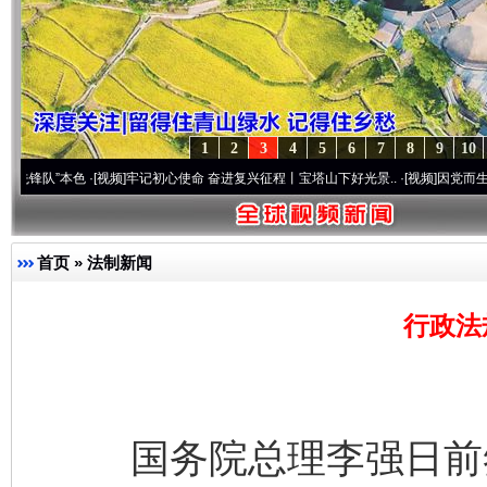
1
2
3
4
5
6
7
8
9
10
本色
·[视频]
牢记初心使命 奋进复兴征程丨宝塔山下好光景..
·[视频]
因党而生 为党而战—
首页
»
法制新闻
行政法
国务院总理李强日前签