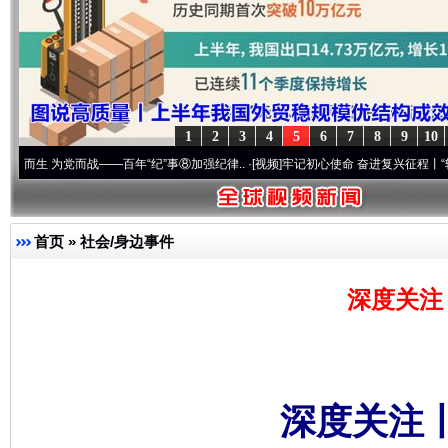
1
2
3
4
5
6
7
8
9
10
为党而战——百年“纪”事⑧加强纪律..
·[视频]
牢记初心使命 奋进复兴征程丨“转折之城”激
首页
»
社会/身边事件
深度关注
深度关注