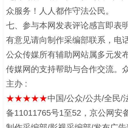
千年窑火 生生不息
一
众服务！人人都作守法公民。
七、参与本网发表评论感言即表明
有意见请向制作采编部联系，电话：0
公众传媒所有辅助网站属多元发
传媒网的支持帮助与合作交流。
主办 :
揭开“小金库”的免责幌子
★★★★★
中国/公众/公共/全民/
备11011765号1至52，京公网安备：
制作采编部/影视采编部/发布广告