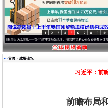
1
2
3
4
5
6
7
8
9
10
 为党而战——百年“纪”事⑧加强纪律..
·[视频]
牢记初心使命 奋进复兴征程丨“转折之城”
首页
»
政要论坛
习近平：前
前瞻布局