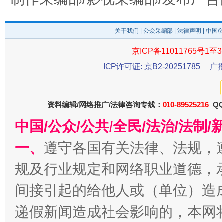
关于我们
|
公众采编部
|
法律声明
| 中国
京ICP备11011765号1至3
受贿1.44亿！段成刚被判无期
从幼儿
ICP许可证: 京B2-20251785
广
资料编辑/网络推广/法律咨询专线：
010-89525216
QQ
中国/公众/公共/全民/法治/法
一、
遵守各国有关法律、法规，
规及行业规定和网络职业道德，
全民健身五年计划来了！等你上场
间接引起的给他人或（单位）造
递假新闻造成社会影响的，本网