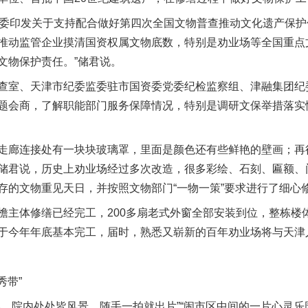
监委印发关于支持配合做好第四次全国文物普查推动文化遗产保
推动监管企业摸清国资权属文物底数，特别是劝业场等全国重点
文物保护责任。”储君说。
室、天津市纪委监委驻市国资委党委纪检监察组、津融集团纪
题会商，了解职能部门服务保障情况，特别是调研文保举措落实
廊连接处有一块块玻璃罩，里面是颜色还有些鲜艳的壁画；再
储君说，历史上劝业场经过多次改造，很多彩绘、石刻、匾额、
存的文物重见天日，并按照文物部门“一物一策”要求进行了细心
体修缮已经完工，200多扇老式外窗全部安装到位，整栋楼
于今年年底基本完工，届时，熟悉又崭新的百年劝业场将与天津
秀带”
院内处处皆风景，随手一拍就出片”“闹市区中间的一片心灵乐园