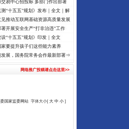
源交易中心招投标 多部门作出部署
测“十五五”规划》发布｜全文｜解
意见推动互联网基础资源高质量发展
署开展安全生产“打非治违”工作
设“十五五”规划》印发｜全文
国家要提升孩子们这些能力素养
使命 奋进复兴征程丨“转折之城”激荡..
·[视频]
牢记初心使命 奋进复兴征程丨红船起航处 
能发展，国务院常务会作最新部署⇒
网络推广投稿请点击这里>>
纪委国家监委网站
字体大小[
大
中
小
]