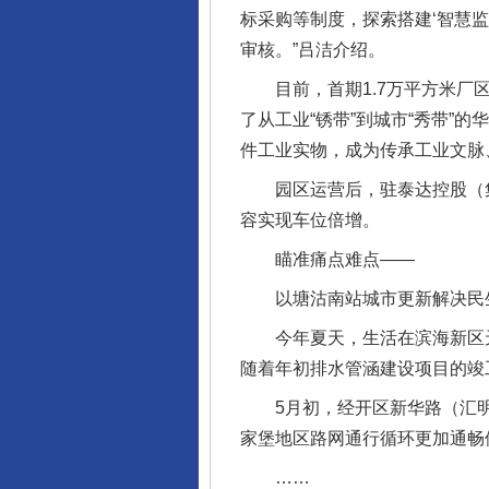
标采购等制度，探索搭建‘智慧
审核。”吕洁介绍。
目前，首期1.7万平方米厂区
了从工业“锈带”到城市“秀带”
件工业实物，成为传承工业文脉
园区运营后，驻泰达控股（集
容实现车位倍增。
瞄准痛点难点——
以塘沽南站城市更新解决民
今年夏天，生活在滨海新区天
随着年初排水管涵建设项目的竣
5月初，经开区新华路（汇明
家堡地区路网通行循环更加通畅
……