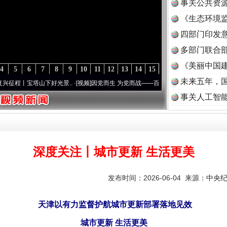
事关公共资
《生态环境监
读
四部门印发
多部门联合部
《美丽中国建
4
5
6
7
8
9
10
11
12
13
14
15
未来五年，
塔山下好光景..
·[视频]
因党而生 为党而战——百年“纪”事⑧加强纪律..
·[视频]
牢记初心
事关人工智
深度关注丨城市更新 生活更美
发布时间：2026-06-04 来源：
中央
天津以有力监督护航城市更新部署落地见效
城市更新 生活更美