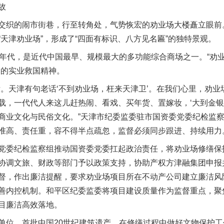
故
织的闹市街巷，行至转角处，气势恢宏的劝业场大楼矗立眼前
天津劝业场”，形成了“四面有标识、八方见名匾”的独特景观。
代，是近代中国最早、规模最大的多功能综合商场之一。“劝业
明的实业救国精神。
天津有句老话‘不到劝业场，枉来天津卫’。在我们心里，劝业
载，一代代人来这儿赶热闹、看戏、买年货、置嫁妆，‘大到金银
商业文化与民俗文化。”天津市纪委监委驻市国资委党委纪检监
准高、责任重，容不得半点疏忽，监督必须同步跟进、持续用力
委纪检监察组推动国资委党委扛起政治责任，将劝业场修缮保
协调文旅、财政等部门予以政策支持，协助产权方津融集团申报
督，作出廉洁提醒，要求劝业场项目所在不动产公司建立廉洁风
善内控机制。和平区纪委监委将项目建设质量作为监督重点，聚
目廉洁高效落地。
位、首批中国20世纪建筑遗产，在修缮过程中做好文物保护工