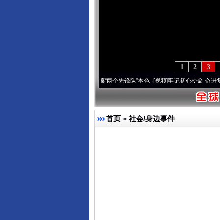
1
2
3
刻改变雪域高原..
·[视频]
永葆“两个先锋队”本色
·[视频]
牢记初心使命 奋进复兴征程丨宝
首页
»
社会/身边事件