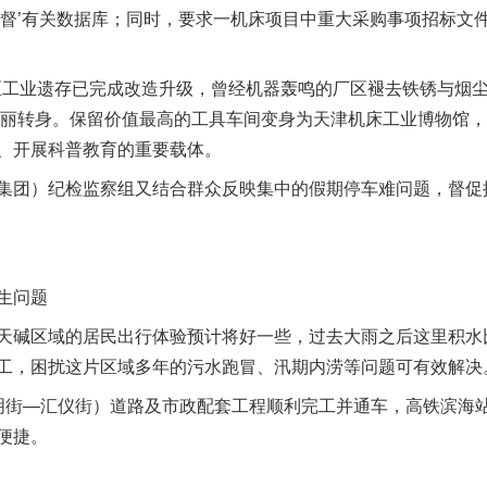
监督’有关数据库；同时，要求一机床项目中重大采购事项招标文
工业遗存已完成改造升级，曾经机器轰鸣的厂区褪去铁锈与烟
的华丽转身。保留价值最高的工具车间变身为天津机床工业博物馆，
、开展科普教育的重要载体。
团）纪检监察组又结合群众反映集中的假期停车难问题，督促
生问题
碱区域的居民出行体验预计将好一些，过去大雨之后这里积水
工，困扰这片区域多年的污水跑冒、汛期内涝等问题可有效解决
街—汇仪街）道路及市政配套工程顺利完工并通车，高铁滨海站
便捷。