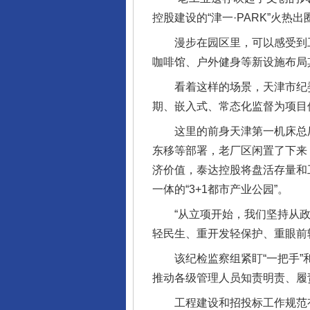
控股建设的“津一·PARK”火
漫步在园区里，可以感受到工
咖啡馆、户外健身等新设施布局
看着这样的场景，天津市纪委
期、嵌入式、常态化监督为项目
这里的前身天津第一机床总厂，
东移等部署，老厂区闲置了下来
济价值，泰达控股将盘活存量和
一体的“3+1都市产业公园”。
“从立项开始，我们坚持从政
轻民生、重开发轻保护、重眼前
该纪检监察组紧盯“一把手”和
推动各级管理人员知责明责、履
工程建设和招投标工作规范有