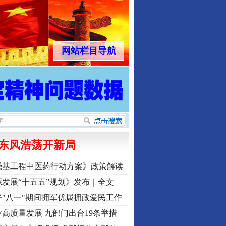
网站栏目导航
东风浩荡开新局
强基工程中医药行动方案》政策解读
发展“十五五”规划》发布｜全文
"八一"期间拥军优属拥政爱民工作
高质量发展 九部门出台19条举措