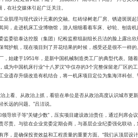
热出圈，在社交媒体引起广泛关注。
业肌理与现代设计元素的交融。红砖绿树老厂房、锈迹斑斑起
其间，走进机床工业博物馆，游人细细看着车床、砂轮、刨齿机
监委驻泰达控股（集团）纪检监察组副组长吕洁的脸上露出欣慰
保驾护航，现在项目到了开花结果的时候，感受还是很不一样的
始建于1951年，是新中国机械制造类工厂的典型代表。随着
，成为中国机床行业“十八罗汉”中仅存的3个完整保留老厂区的
工业遗存升级改造有机结合，将一机床项目定位为集海洋科创、
治上看、从政治上抓，看驻在单位是否从政治高度认识城市更新
轻长远的问题。”吕洁说。
领导班子等“关键少数”，压实项目建设政治责任，通过列席会
责尽责。与驻在企业党委定期会商，与基层企业纪委强化联动，
序，是确保投资效益和工程质量的重要方面。“我们从顶层设计